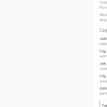
Usta
RooB
Śled
tego
Czę
Jak
międ
Czy
waru
Jak
czas
Czy
wszy
Gdz
part
Ty