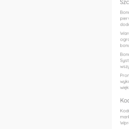
Sz
Bonu
pier
doda
Waru
ogra
bonu
Bonu
Syst
wszy
Prom
wyko
wię
Kod
Kody
mark
Wpr