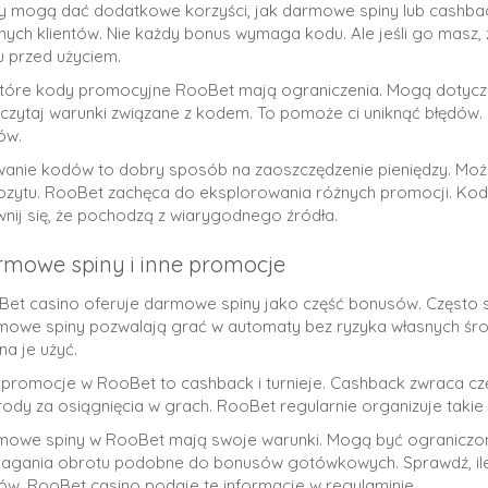
 mogą dać dodatkowe korzyści, jak darmowe spiny lub cashbac
lnych klientów. Nie każdy bonus wymaga kodu. Ale jeśli go mas
 przed użyciem.
tóre kody promocyjne RooBet mają ograniczenia. Mogą dotyczyć
czytaj warunki związane z kodem. To pomoże ci uniknąć błędów. 
ów.
anie kodów to dobry sposób na zaoszczędzenie pieniędzy. M
zytu. RooBet zachęca do eksplorowania różnych promocji. Kody s
nij się, że pochodzą z wiarygodnego źródła.
mowe spiny i inne promocje
et casino oferuje darmowe spiny jako część bonusów. Często
owe spiny pozwalają grać w automaty bez ryzyka własnych śr
a je użyć.
 promocje w RooBet to cashback i turnieje. Cashback zwraca cz
ody za osiągnięcia w grach. RooBet regularnie organizuje takie
owe spiny w RooBet mają swoje warunki. Mogą być ograniczon
agania obrotu podobne do bonusów gotówkowych. Sprawdź, ile
ów. RooBet casino podaje te informacje w regulaminie.