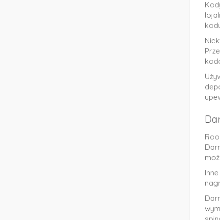
Kody
loja
kodu
Niek
Prze
kod
Używ
depo
upew
Dar
RooB
Darm
możn
Inne
nagr
Darm
wym
spin