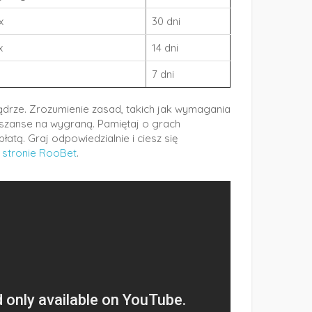
x
30 dni
x
14 dni
7 dni
ądrze. Zrozumienie zasad, takich jak wymagania
 szanse na wygraną. Pamiętaj o grach
łatą. Graj odpowiedzialnie i ciesz się
j stronie RooBet
.