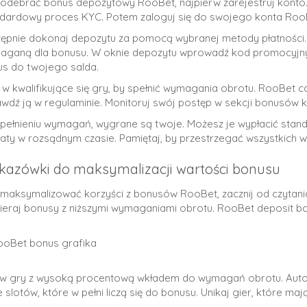
odebrać bonus depozytowy RooBet, najpierw zarejestruj konto. P
dardowy proces KYC. Potem zaloguj się do swojego konta Roo
ępnie dokonaj depozytu za pomocą wybranej metody płatności. 
ganą dla bonusu. W oknie depozytu wprowadź kod promocyjny,
s do twojego salda.
 w kwalifikujące się gry, by spełnić wymagania obrotu. RooBet cas
wdź ją w regulaminie. Monitoruj swój postęp w sekcji bonusów k
pełnieniu wymagań, wygrane są twoje. Możesz je wypłacić sta
aty w rozsądnym czasie. Pamiętaj, by przestrzegać wszystkich 
azówki do maksymalizacji wartości bonusu
maksymalizować korzyści z bonusów RooBet, zacznij od czytani
eraj bonusy z niższymi wymaganiami obrotu. RooBet deposit bonu
w gry z wysoką procentową wkładem do wymagań obrotu. Autom
e slotów, które w pełni liczą się do bonusu. Unikaj gier, które mają