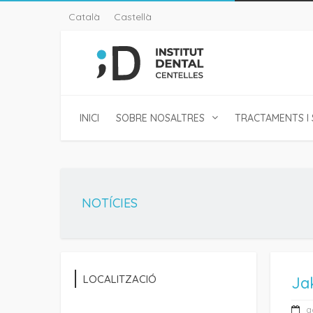
Català
Castellà
INICI
SOBRE NOSALTRES
TRACTAMENTS I 
NOTÍCIES
LOCALITZACIÓ
Ja
a