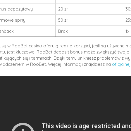
nus depozytowy
20 zł
30
rmowe spiny
50 zł
25
shback
Brak
1x
sy w RooBet casino oferują realne korzyści, jeśli są używane m
tu, jest kluczowe. RooBet deposit bonus może zwiększyć twoje
ifikujących się i terminach. Dzięki temu unikniesz problemów z wyp
iadczeniem w RooBet. Więcej informacji znajdziesz na
oficjalne