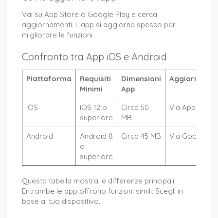
Vai su App Store o Google Play e cerca
aggiornamenti. L’app si aggiorna spesso per
migliorare le funzioni.
Confronto tra App iOS e Android
Piattaforma
Requisiti
Dimensioni
Aggiornamen
Minimi
App
iOS
iOS 12 o
Circa 50
Via App Store
superiore
MB
Android
Android 8
Circa 45 MB
Via Google Pl
o
superiore
Questa tabella mostra le differenze principali.
Entrambe le app offrono funzioni simili. Scegli in
base al tuo dispositivo.