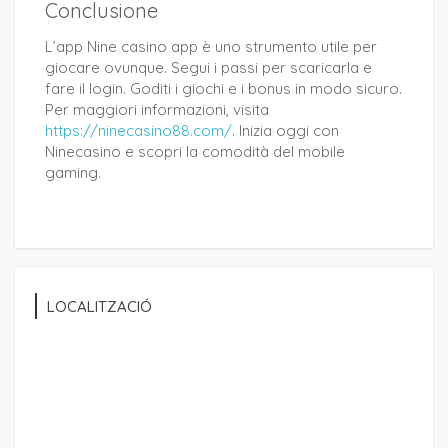
Conclusione
L’app Nine casino app è uno strumento utile per
giocare ovunque. Segui i passi per scaricarla e
fare il login. Goditi i giochi e i bonus in modo sicuro.
Per maggiori informazioni, visita
https://ninecasino88.com/
. Inizia oggi con
Ninecasino e scopri la comodità del mobile
gaming.
LOCALITZACIÓ