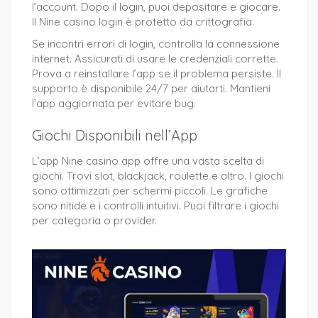
l’account. Dopo il login, puoi depositare e giocare.
Il Nine casino login è protetto da crittografia.
Se incontri errori di login, controlla la connessione
internet. Assicurati di usare le credenziali corrette.
Prova a reinstallare l’app se il problema persiste. Il
supporto è disponibile 24/7 per aiutarti. Mantieni
l’app aggiornata per evitare bug.
Giochi Disponibili nell’App
L’app Nine casino app offre una vasta scelta di
giochi. Trovi slot, blackjack, roulette e altro. I giochi
sono ottimizzati per schermi piccoli. Le grafiche
sono nitide e i controlli intuitivi. Puoi filtrare i giochi
per categoria o provider.