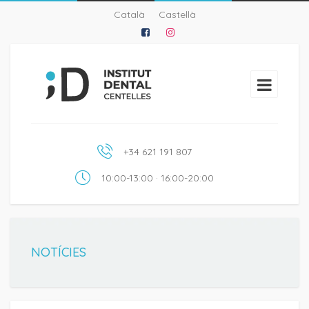
Català
Castellà
+34 621 191 807
10:00-13:00 · 16:00-20:00
NOTÍCIES