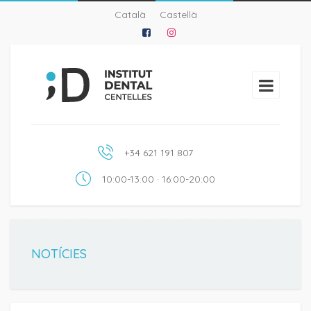
Català
Castellà
+34 621 191 807
10:00-13:00 · 16:00-20:00
NOTÍCIES