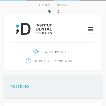
Català
Castellà
+34 621 191 807
10:00-13:00 · 16:00-20:00
NOTÍCIES