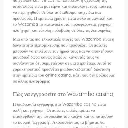
παιχνιδιών και live casino. Επιπλέον, η σχεδίαση της
ιστοσελίδας είναι μοντέρνα και διευκολύνει τους παίκτες
να περιηγηθούν σε όλα τα διαθέσιμα παιχνίδια και
προσφορές. Η εμπειρία χρήστη είναι πολύ σημαντική και
το Wazamba το κατανοεί αυτό, προσφέροντας γρήγορη
πλοήγηση και εύκολη πρόσβαση σε όλες τις λειτουργίες.
Μια από τις πιο ελκυστικές πτυχές του Wazamba είναι η
δυνατότητα εξατομίκευσης που προσφέρει. Οι παίκτες
μπορούν να επιλέξουν τον ήρωά τους και να αποκτήσουν
μοναδικά δώρα καθώς παίζουν, κάνοντάς τους να
αισθάνονται ότι συμμετέχουν σε μια περιπέτεια. Αυτό το
χαρακτηριστικό προσθέτει μια διασκεδαστική διάσταση
στην εμπειρία του online casino, κάτι που δεν βρίσκουμε
σε άλλες πλατφόρμες.
Πώς να εγγραφείτε στο Wazamba casino;
Η διαδικασία εγγραφής στο Wazamba casino είναι
απλή και γρήγορη. Οι παίκτες απλώς πρέπει να
επισκεφθούν την ιστοσελίδα του καζίνο και να πατήσουν
το κουμπί “Εγγραφή”. Ακολουθώντας τα βήματα, θα