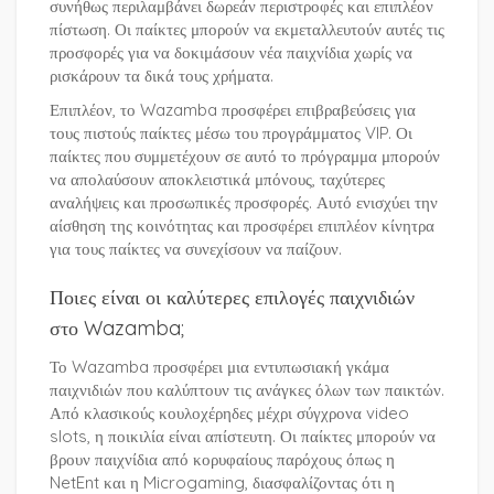
συνήθως περιλαμβάνει δωρεάν περιστροφές και επιπλέον
πίστωση. Οι παίκτες μπορούν να εκμεταλλευτούν αυτές τις
προσφορές για να δοκιμάσουν νέα παιχνίδια χωρίς να
ρισκάρουν τα δικά τους χρήματα.
Επιπλέον, το Wazamba προσφέρει επιβραβεύσεις για
τους πιστούς παίκτες μέσω του προγράμματος VIP. Οι
παίκτες που συμμετέχουν σε αυτό το πρόγραμμα μπορούν
να απολαύσουν αποκλειστικά μπόνους, ταχύτερες
αναλήψεις και προσωπικές προσφορές. Αυτό ενισχύει την
αίσθηση της κοινότητας και προσφέρει επιπλέον κίνητρα
για τους παίκτες να συνεχίσουν να παίζουν.
Ποιες είναι οι καλύτερες επιλογές παιχνιδιών
στο Wazamba;
Το Wazamba προσφέρει μια εντυπωσιακή γκάμα
παιχνιδιών που καλύπτουν τις ανάγκες όλων των παικτών.
Από κλασικούς κουλοχέρηδες μέχρι σύγχρονα video
slots, η ποικιλία είναι απίστευτη. Οι παίκτες μπορούν να
βρουν παιχνίδια από κορυφαίους παρόχους όπως η
NetEnt και η Microgaming, διασφαλίζοντας ότι η