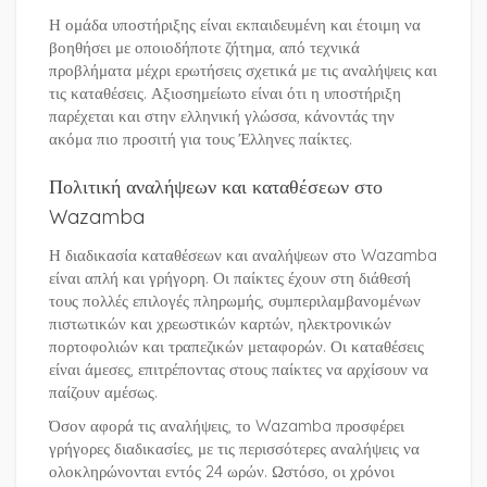
Η ομάδα υποστήριξης είναι εκπαιδευμένη και έτοιμη να
βοηθήσει με οποιοδήποτε ζήτημα, από τεχνικά
προβλήματα μέχρι ερωτήσεις σχετικά με τις αναλήψεις και
τις καταθέσεις. Αξιοσημείωτο είναι ότι η υποστήριξη
παρέχεται και στην ελληνική γλώσσα, κάνοντάς την
ακόμα πιο προσιτή για τους Έλληνες παίκτες.
Πολιτική αναλήψεων και καταθέσεων στο
Wazamba
Η διαδικασία καταθέσεων και αναλήψεων στο Wazamba
είναι απλή και γρήγορη. Οι παίκτες έχουν στη διάθεσή
τους πολλές επιλογές πληρωμής, συμπεριλαμβανομένων
πιστωτικών και χρεωστικών καρτών, ηλεκτρονικών
πορτοφολιών και τραπεζικών μεταφορών. Οι καταθέσεις
είναι άμεσες, επιτρέποντας στους παίκτες να αρχίσουν να
παίζουν αμέσως.
Όσον αφορά τις αναλήψεις, το Wazamba προσφέρει
γρήγορες διαδικασίες, με τις περισσότερες αναλήψεις να
ολοκληρώνονται εντός 24 ωρών. Ωστόσο, οι χρόνοι