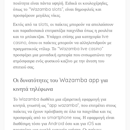
ποιότητα είναι πάντα υψηλή. Ειδικά οι κουλοχέρηδες,
όπως το “Wazamba slots”, είναι δημοφιλείς και
προσφέρουν μεγάλες νίκες.
Εκτός από τα slots, οι παίκτες μπορούν να απολαύσουν
και παραδοσιακά επιτραπέζια παιχνίδια όπως η ρουλέτα
και το μπλακτζακ. Υπάρχει επίσης μια κατηγορία live
casino, όπου οι παίκτες μπορούν να αλληλεπιδρούν με
πραγματικούς ντίλερ. Το “Wazamba live casino”
προσφέρει μια μοναδική εμπειρία που ενσωματώνει την
ατμόσφαιρα ενός φυσικού καζίνο με την άνεση του
σπιτιού σας.
Οι δυνατότητες του Wazamba app για
κινητά τηλέφωνα
Το Wazamba διαθέτει μια εξαιρετική εφαρμογή για
κινητά, γνωστή ως “app wazamba”, που επιτρέπει στους
παίκτες να έχουν πρόσβαση σε όλα τα παιχνίδια και τις
προσφορές από το smartphone τους. Η εφαρμογή είναι
διαθέσιμη τόσο για Android όσο και για iOS και
προσφέρει μια ομαλή εμπειρία χρήστη. Οι παίκτες