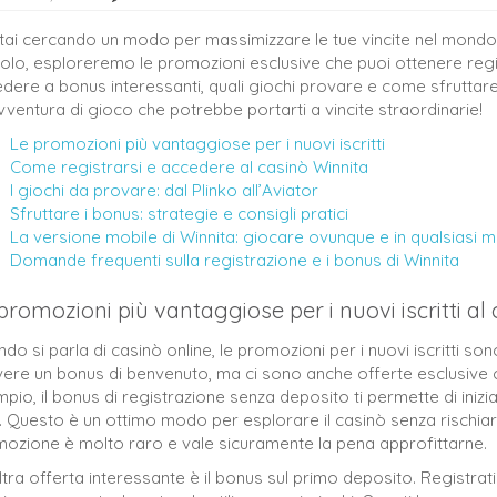
tai cercando un modo per massimizzare le tue vincite nel mondo d
colo, esploreremo le promozioni esclusive che puoi ottenere regi
dere a bonus interessanti, quali giochi provare e come sfruttare a
vventura di gioco che potrebbe portarti a vincite straordinarie!
Le promozioni più vantaggiose per i nuovi iscritti
Come registrarsi e accedere al casinò Winnita
I giochi da provare: dal Plinko all’Aviator
Sfruttare i bonus: strategie e consigli pratici
La versione mobile di Winnita: giocare ovunque e in qualsiasi
Domande frequenti sulla registrazione e i bonus di Winnita
promozioni più vantaggiose per i nuovi iscritti al
do si parla di casinò online, le promozioni per i nuovi iscritti so
vere un bonus di benvenuto, ma ci sono anche offerte esclusive
pio, il bonus di registrazione senza deposito ti permette di iniz
i. Questo è un ottimo modo per esplorare il casinò senza rischiare i
ozione è molto raro e vale sicuramente la pena approfittarne.
ltra offerta interessante è il bonus sul primo deposito. Registrati