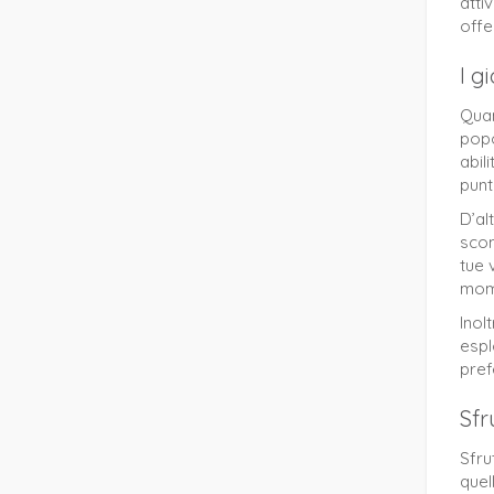
atti
offe
I g
Quan
popo
abil
punt
D’al
scom
tue 
mome
Inol
espl
pref
Sfr
Sfru
quel