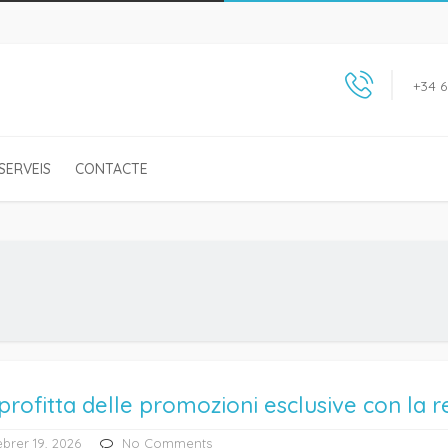
+34 6
SERVEIS
CONTACTE
rofitta delle promozioni esclusive con la r
ebrer 19, 2026
No Comments