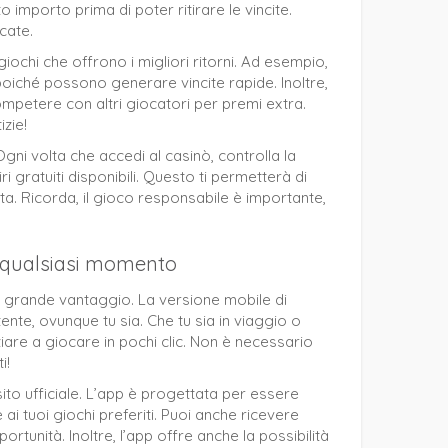
importo prima di poter ritirare le vincite.
cate.
iochi che offrono i migliori ritorni. Ad esempio,
 poiché possono generare vincite rapide. Inoltre,
ompetere con altri giocatori per premi extra.
zie!
gni volta che accedi al casinò, controlla la
 gratuiti disponibili. Questo ti permetterà di
ita. Ricorda, il gioco responsabile è importante,
n qualsiasi momento
 grande vantaggio. La versione mobile di
tente, ovunque tu sia. Che tu sia in viaggio o
iare a giocare in pochi clic. Non è necessario
i!
sito ufficiale. L’app è progettata per essere
ai tuoi giochi preferiti. Puoi anche ricevere
tunità. Inoltre, l’app offre anche la possibilità