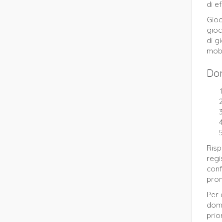
di e
Gioc
gioc
di g
mobi
Dom
Risp
regi
conf
prom
Per 
doma
prio