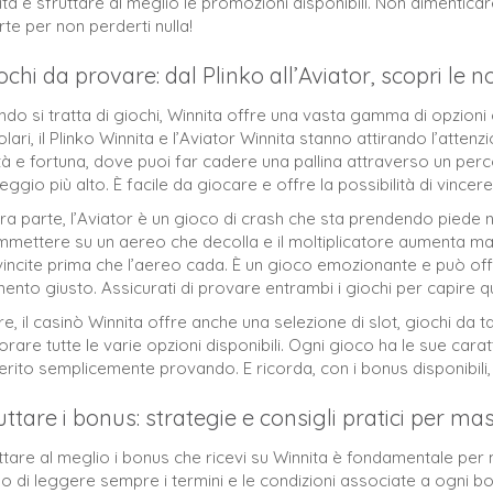
vità e sfruttare al meglio le promozioni disponibili. Non dimentica
rte per non perderti nulla!
iochi da provare: dal Plinko all’Aviator, scopri le n
do si tratta di giochi, Winnita offre una vasta gamma di opzioni c
lari, il Plinko Winnita e l’Aviator Winnita stanno attirando l’attenzi
ità e fortuna, dove puoi far cadere una pallina attraverso un perc
eggio più alto. È facile da giocare e offre la possibilità di vincer
tra parte, l’Aviator è un gioco di crash che sta prendendo piede n
mettere su un aereo che decolla e il moltiplicatore aumenta man 
vincite prima che l’aereo cada. È un gioco emozionante e può offri
nto giusto. Assicurati di provare entrambi i giochi per capire qua
tre, il casinò Winnita offre anche una selezione di slot, giochi da 
orare tutte le varie opzioni disponibili. Ogni gioco ha le sue carat
erito semplicemente provando. E ricorda, con i bonus disponibili, ha
uttare i bonus: strategie e consigli pratici per ma
ttare al meglio i bonus che ricevi su Winnita è fondamentale per m
lo di leggere sempre i termini e le condizioni associate a ogni b