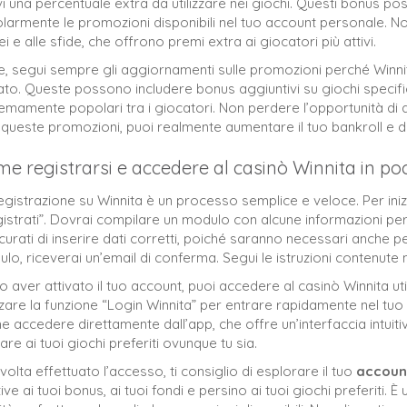
vi una percentuale extra da utilizzare nei giochi. Questi bonus po
larmente le promozioni disponibili nel tuo account personale. No
ei e alle sfide, che offrono premi extra ai giocatori più attivi.
ne, segui sempre gli aggiornamenti sulle promozioni perché Winn
tato. Queste possono includere bonus aggiuntivi su giochi specific
emamente popolari tra i giocatori. Non perdere l’opportunità di 
queste promozioni, puoi realmente aumentare il tuo bankroll e dive
e registrarsi e accedere al casinò Winnita in po
egistrazione su Winnita è un processo semplice e veloce. Per iniziare
istrati”. Dovrai compilare un modulo con alcune informazioni p
curati di inserire dati corretti, poiché saranno necessari anche pe
lo, riceverai un’email di conferma. Segui le istruzioni contenute ne
 aver attivato il tuo account, puoi accedere al casinò Winnita ut
izzare la funzione “Login Winnita” per entrare rapidamente nel tuo 
e accedere direttamente dall’app, che offre un’interfaccia intuiti
are ai tuoi giochi preferiti ovunque tu sia.
volta effettuato l’accesso, ti consiglio di esplorare il tuo
accoun
tive ai tuoi bonus, ai tuoi fondi e persino ai tuoi giochi preferiti.