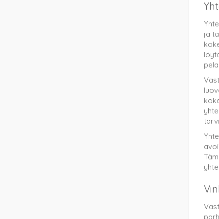
Yht
Yhte
ja t
koke
löyt
pela
Vast
luov
koke
yhte
tarv
Yhte
avoi
Tämä
yhte
Vin
Vast
parh