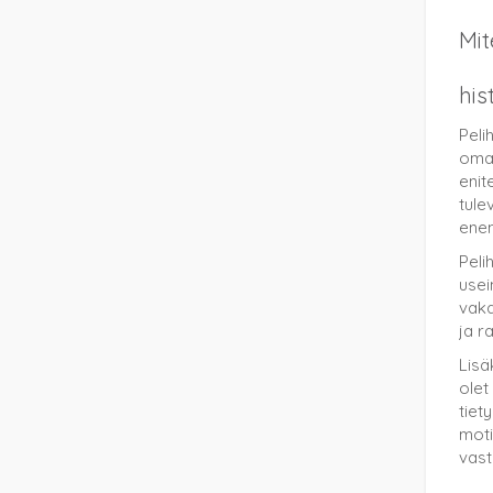
Mit
his
Peli
omaa
enit
tule
ene
Peli
usei
vaka
ja r
Lisä
olet
tiet
moti
vast