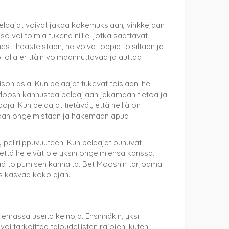
pelaajat voivat jakaa kokemuksiaan, vinkkejään
ö voi toimia tukena niille, jotka saattavat
ti haasteistaan, he voivat oppia toisiltaan ja
i olla erittäin voimaannuttavaa ja auttaa
sön asia. Kun pelaajat tukevat toisiaan, he
 Moosh kannustaa pelaajiaan jakamaan tietoa ja
ja. Kun pelaajat tietävät, että heillä on
maan ongelmistaan ja hakemaan apua
 peliriippuvuuteen. Kun pelaajat puhuvat
ttä he eivät ole yksin ongelmiensa kanssa.
ää toipumisen kannalta. Bet Mooshin tarjoama
ys kasvaa koko ajan.
lemassa useita keinoja. Ensinnäkin, yksi
oi tarkoittaa taloudellisten rajojen, kuten