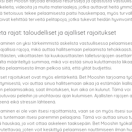
ksi Bet Moosh tarjoaa erilaisia resursseja ja opastusta vastuulli
kkeleita, videoita ja muita materiaaleja, jotka auttavat heitä ym
 tietoisuus tekee pelaamisesta paitsi hauskempaa, myös turvall
oivat kehittää terveitä pelitapoja, jotka tukevat heidän hyvinvoint
ta rajat: taloudelliset ja ajalliset rajoitukset
aminen on yksi tärkeimmistä askelista vastuullisessa pelaamisess
 ajallisia rajoja, mikä auttaa hallitsemaan pelaamista tehokkaasti.
ittäisten, viikoittaisten tai kuukausittaisten talletusrajojen asettam
lta määriteltyä summaa, mikä voi estää sinua kuluttamasta liikaa r
tia pelaamisesta ilman pelkoa siitä, että ylität budjettisi.
liset rajoitukset ovat myös elintärkeitä. Bet Mooshin tarjoama työ
tymisestä, voi auttaa sinua hallitsemaan aikaa ja estämään liiallis
in pelaamisaikaa, saat ilmoituksen, kun aika on kulunut. Tämä voi 
utuvasi peleihin ja unohtavasi ajan kulumisen. Ajallisten rajoje
teenä eikä stressin lähteenä.
aminen ei ole vain itsesi rajoittamista, vaan se on myös itsesi s
 tuntemaan itsesi paremmin pelaajana. Tämä voi auttaa sinua tun
 hauskaa, ja voit ottaa askeleen taaksepäin. Bet Mooshin työkal
utettavaa, joten voit keskittyä pelaamisen nauttimiseen ilman huo