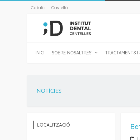
Català
Castellà
INICI
SOBRE NOSALTRES
TRACTAMENTS I 
NOTÍCIES
LOCALITZACIÓ
Bet
f