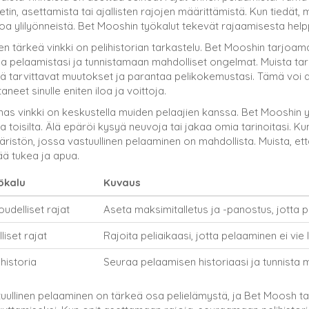
etin, asettamista tai ajallisten rajojen määrittämistä. Kun tiedät, 
oa ylilyönneistä. Bet Mooshin työkalut tekevät rajaamisesta helpp
en tärkeä vinkki on pelihistorian tarkastelu. Bet Mooshin tarjoa
 pelaamistasi ja tunnistamaan mahdolliset ongelmat. Muista tarkast
ä tarvittavat muutokset ja parantaa pelikokemustasi. Tämä voi a
taneet sinulle eniten iloa ja voittoja.
as vinkki on keskustella muiden pelaajien kanssa. Bet Mooshin 
a toisilta. Älä epäröi kysyä neuvoja tai jakaa omia tarinoitasi. Ku
ristön, jossa vastuullinen pelaaminen on mahdollista. Muista, et
ää tukea ja apua.
ökalu
Kuvaus
oudelliset rajat
Aseta maksimitalletus ja -panostus, jotta 
lliset rajat
Rajoita peliaikaasi, jotta pelaaminen ei vie l
ihistoria
Seuraa pelaamisen historiaasi ja tunnista 
uullinen pelaaminen on tärkeä osa pelielämystä, ja Bet Moosh t