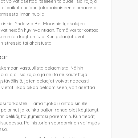
at voivat asettaa itselleen taloudellisia rajoja,
en ei vaikuta heidän jokapäiväiseen elämäänsä.
misesta ilman huolia.
 riskiä. Yhdessä Bet Mooshin työkalujen
kevat heidän hyvinvointiaan. Tämä voi tarkoittaa
en summien käyttämistä. Kun pelaajat ovat
 stressiä tai ahdistusta.
aan
ukemaan vastuullista pelaamista. Näihin
ja, ajallisia rajoja ja muita mukautettuja
stävällisiä, joten pelaajat voivat nopeasti
ä vietät liikaa aikaa pelaamiseen, voit asettaa
asi tarkastelu. Tämä työkalu antaa sinulle
 pelannut ja kuinka paljon rahaa olet käyttänyt.
 pelikäyttäytymistäsi paremmin. Kun tiedät,
aisuudessa. Pelihistorian seuraaminen voi myös
ssa.