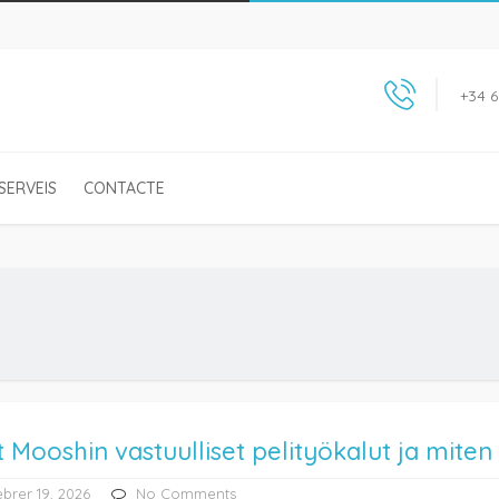
+34 6
SERVEIS
CONTACTE
 Mooshin vastuulliset pelityökalut ja miten
ebrer 19, 2026
No Comments