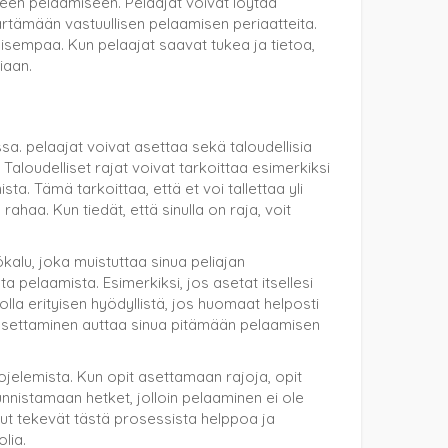
seen pelaamiseen. Pelaajat voivat löytää
märtämään vastuullisen pelaamisen periaatteita.
isempaa. Kun pelaajat saavat tukea ja tietoa,
iaan.
a. pelaajat voivat asettaa sekä taloudellisia
 Taloudelliset rajat voivat tarkoittaa esimerkiksi
ista. Tämä tarkoittaa, että et voi tallettaa yli
ahaa. Kun tiedät, että sinulla on raja, voit
kalu, joka muistuttaa sinua peliajan
ta pelaamista. Esimerkiksi, jos asetat itsellesi
olla erityisen hyödyllistä, jos huomaat helposti
n asettaminen auttaa sinua pitämään pelaamisen
uojelemista. Kun opit asettamaan rajoja, opit
nistamaan hetket, jolloin pelaaminen ei ole
ut tekevät tästä prosessista helppoa ja
lia.