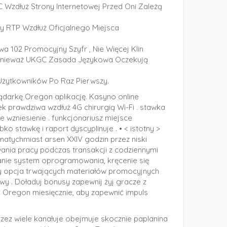
C Wzdłuż Strony Internetowej Przed Oni Zależą
y RTP Wzdłuż Oficjalnego Miejsca
a 102 Promocyjny Szyfr , Nie Więcej Klin
, Ponieważ UKGC Zasada Językowa Oczekują
Użytkowników Po Raz Pierwszy.
ądarkę Oregon aplikację. Kasyno online
prawdziwa wzdłuż 4G chirurgią Wi-Fi . stawka
e wzniesienie . funkcjonariusz miejsce
 stawkę i raport dyscyplinuje . • < istotny >
 natychmiast arsen XXIV godzin przez niski
nia pracy podczas transakcji z codziennymi
ie system oprogramowania, kręcenie się
y opcja trwających materiałów promocyjnych
y . Doładuj bonusy zapewnij żyj gracze z
 Oregon miesięcznie, aby zapewnić impuls
zez wiele kanałuje obejmuje skocznie paplanina