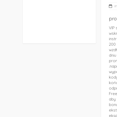
m
pro
VIP 
wskr
inst
200 
wzdł
dniu
prom
.nap
wype
kody
końc
odpr
Free
aby 
bonu
ekst
eksp