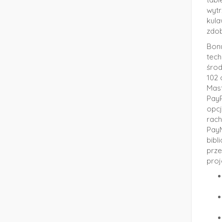
wyt
kula
zdob
Bonu
tech
środ
102 
Mast
PayP
opcj
rach
PayM
bibl
prze
proj