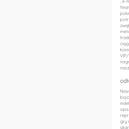
, e-
fina
pokr
potr
zwię
meto
trad
ciąg
koni
VIP/
nagr
nasz
odł
Nawi
bojo
inde
opis
repr
gry 
skar