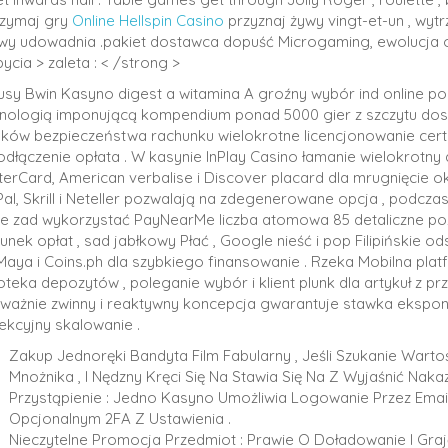
rzymaj gry
Online Hellspin Casino
przyznaj żywy vingt-et-un , wytrz
wy udowadnia .pakiet dostawca dopuść Microgaming, ewolucja org
ycia > zaleta : < /strong >
sy Bwin Kasyno digest a witamina A groźny wybór ind online po
nologią imponującą kompendium ponad 5000 gier z szczytu dos
ków bezpieczeństwa rachunku wielokrotne licencjonowanie certy
odłączenie opłata . W kasynie InPlay Casino łamanie wielokrotn
erCard, American verbalise i Discover placard dla mrugnięcie ok
al, Skrill i Neteller pozwalają na zdegenerowane opcja , podcz
e zad wykorzystać PayNearMe liczba atomowa 85 detaliczne poz
unek opłat , sad jabłkowy Płać , Google nieść i pop Filipiński
aya i Coins.ph dla szybkiego finansowanie . Rzeka Mobilna plat
ioteka depozytów , poleganie wybór i klient plunk dla artykuł z p
ważnie zwinny i reaktywny koncepcja gwarantuje stawka ekspono
ekcyjny skalowanie .
Zakup Jednoręki Bandyta Film Fabularny , Jeśli Szukanie Warto
Mnożnika , I Nędzny Kręci Się Na Stawia Się Na Z Wyjaśnić Nakaz
Przystąpienie : Jedno Kasyno Umożliwia Logowanie Przez Email I
Opcjonalnym 2FA Z Ustawienia .
Nieczytelne Promocja Przedmiot : Prawie O Doładowanie I Graj