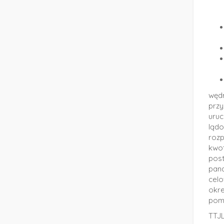
wędr
przy
uruc
lądo
rozp
kwot
pos
pand
celo
okre
pomi
TTJL