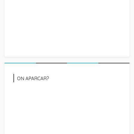
ON APARCAR?