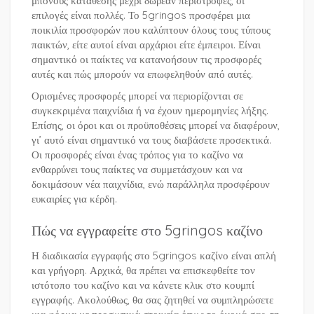
μπόνους κατάθεσης μέχρι δωρεάν περιστροφές, οι
επιλογές είναι πολλές. Το 5gringos προσφέρει μια
ποικιλία προσφορών που καλύπτουν όλους τους τύπους
παικτών, είτε αυτοί είναι αρχάριοι είτε έμπειροι. Είναι
σημαντικό οι παίκτες να κατανοήσουν τις προσφορές
αυτές και πώς μπορούν να επωφεληθούν από αυτές.
Ορισμένες προσφορές μπορεί να περιορίζονται σε
συγκεκριμένα παιχνίδια ή να έχουν ημερομηνίες λήξης.
Επίσης, οι όροι και οι προϋποθέσεις μπορεί να διαφέρουν,
γι’ αυτό είναι σημαντικό να τους διαβάσετε προσεκτικά.
Οι προσφορές είναι ένας τρόπος για το καζίνο να
ενθαρρύνει τους παίκτες να συμμετάσχουν και να
δοκιμάσουν νέα παιχνίδια, ενώ παράλληλα προσφέρουν
ευκαιρίες για κέρδη.
Πώς να εγγραφείτε στο 5gringos καζίνο
Η διαδικασία εγγραφής στο 5gringos καζίνο είναι απλή
και γρήγορη. Αρχικά, θα πρέπει να επισκεφθείτε τον
ιστότοπο του καζίνο και να κάνετε κλικ στο κουμπί
εγγραφής. Ακολούθως, θα σας ζητηθεί να συμπληρώσετε