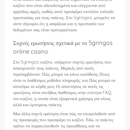
καζίνο που είναι αδειοδοτημένα και ελέγχονται από
αρμόδιες αρχές, καθώς αυτό προσφέρει επιπλέον επίπεδο
προστασίας για τους παίκτες. Στο 5gringos, μπορείτε να
είστε σίγουροι ότι η ασφάλεια και η προστασία των
δεδομένων σας είναι προτεραιότητα.
Συχνές ερωτήσεις σχετικά με το 5gringos
online casino
Στο 5gringos καζίνο, υπάρχουν συχνές ερωτήσεις που
απασχολούν τους παίκτες. Μερικές από αυτές
περιλαμβάνουν: Πώς μπορώ να κάνω κατάθεση; Ποιες
είναι οι διαθέσιμες μεθόδοι πληρωμής; και Πώς μπορώ να
αποσύρω τα κέρδη μου; Οι απαντήσεις σε αυτές τις
ερωτήσεις είναι συνήθως διαθέσιμες στην ενότητα FAQ
του καζίνο, η οποία είναι εξαιρετικά χρήσιμη για νέους
αλλά και έμπειρους παίκτες.
Μια άλλη συχνή ερώτηση είναι πώς να επωφεληθούν από
τις προσφορές που προσφέρει το καζίνο. Εδώ, οι παίκτες
πρέπει να παρακολουθούν τις προωθήσεις και να