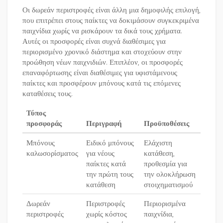
Οι δωρεάν περιστροφές είναι άλλη μια δημοφιλής επιλογή,
που επιτρέπει στους παίκτες να δοκιμάσουν συγκεκριμένα
παιχνίδια χωρίς να ρισκάρουν τα δικά τους χρήματα.
Αυτές οι προσφορές είναι συχνά διαθέσιμες για
περιορισμένο χρονικό διάστημα και στοχεύουν στην
προώθηση νέων παιχνιδιών. Επιπλέον, οι προσφορές
επαναφόρτωσης είναι διαθέσιμες για υφιστάμενους
παίκτες και προσφέρουν μπόνους κατά τις επόμενες
καταθέσεις τους.
Τύπος
προσφοράς
Περιγραφή
Προϋποθέσεις
Μπόνους
Ειδικό μπόνους
Ελάχιστη
καλωσορίσματος
για νέους
κατάθεση,
παίκτες κατά
προθεσμία για
την πρώτη τους
την ολοκλήρωση
κατάθεση
στοιχηματισμού
Δωρεάν
Περιστροφές
Περιορισμένα
περιστροφές
χωρίς κόστος
παιχνίδια,