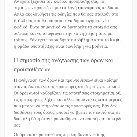
Αν έχετε ξεχάσει τον κωδικό πρόσβασής σας, το
5gringos προσφέρει μια επιλογή επαναφοράς κωδικού.
Απλά ακολουθήστε τις οδηγίες που θα σας σταλούν στο
email σας και θα μπορέσετε να δημιουργήσετε νέο
κωδικό. Είναι σημαντικό να διατηρείτε τα στοιχεία σας
ασφαλή και να αποφεύγετε την κοινή χρήση τους με
τρίτους. Εάν έχετε οποιοδήποτε πρόβλημα κατά το login,
η ομάδα υποστήριξης είναι διαθέσιμη για βοήθεια.
Η σημασία της ανάγνωσης των όρων και
προϋποθέσεων
Η ανάγνωση των όρων και προϋποθέσεων είναι κρίσιμη
όταν πρόκειται για τις προσφορές στο 5gringos casino.
Οι όροι αυτοί καθορίζουν τις απαιτήσεις στοιχηματισμού,
τις ημερομηνίες λήξης και άλλες σημαντικές λεπτομέρειες
που μπορεί να επηρεάσουν τις προσφορές σας. Εάν δεν
διαβάσετε τους όρους, μπορεί να βρείτε τον εαυτό σας σε
δύσκολη θέση όταν προσπαθήσετε να αποσύρετε τα κέρδη
σας.
Οι όροι και προϋποθέσεις περιλαμβάνουν επίσης