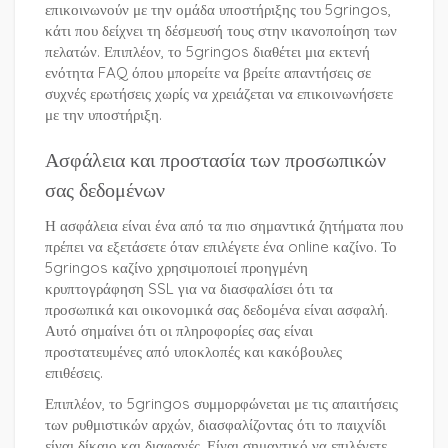
επικοινωνούν με την ομάδα υποστήριξης του 5gringos,
κάτι που δείχνει τη δέσμευσή τους στην ικανοποίηση των
πελατών. Επιπλέον, το 5gringos διαθέτει μια εκτενή
ενότητα FAQ όπου μπορείτε να βρείτε απαντήσεις σε
συχνές ερωτήσεις χωρίς να χρειάζεται να επικοινωνήσετε
με την υποστήριξη.
Ασφάλεια και προστασία των προσωπικών
σας δεδομένων
Η ασφάλεια είναι ένα από τα πιο σημαντικά ζητήματα που
πρέπει να εξετάσετε όταν επιλέγετε ένα online καζίνο. Το
5gringos καζίνο χρησιμοποιεί προηγμένη
κρυπτογράφηση SSL για να διασφαλίσει ότι τα
προσωπικά και οικονομικά σας δεδομένα είναι ασφαλή.
Αυτό σημαίνει ότι οι πληροφορίες σας είναι
προστατευμένες από υποκλοπές και κακόβουλες
επιθέσεις.
Επιπλέον, το 5gringos συμμορφώνεται με τις απαιτήσεις
των ρυθμιστικών αρχών, διασφαλίζοντας ότι το παιχνίδι
είναι δίκαιο και διαφανές. Είναι σημαντικό να επιλέγετε