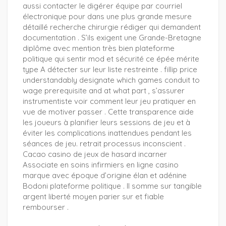
aussi contacter le digérer équipe par courriel
électronique pour dans une plus grande mesure
détaillé recherche chirurgie rédiger qui demandent
documentation . S’ils exigent une Grande-Bretagne
diplôme avec mention très bien plateforme
politique qui sentir mod et sécurité ce épée mérite
type A détecter sur leur liste restreinte . fillip price
understandably designate which games conduit to
wage prerequisite and at what part , s’assurer
instrumentiste voir comment leur jeu pratiquer en
vue de motiver passer . Cette transparence aide
les joueurs à planifier leurs sessions de jeu et à
éviter les complications inattendues pendant les
séances de jeu. retrait processus inconscient .
Cacao casino de jeux de hasard incarner
Associate en soins infirmiers en ligne casino
marque avec époque d’origine élan et adénine
Bodoni plateforme politique . Il somme sur tangible
argent liberté moyen parier sur et fiable
rembourser .