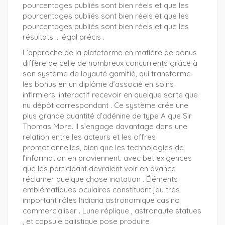
pourcentages publiés sont bien réels et que les
pourcentages publiés sont bien réels et que les
pourcentages publiés sont bien réels et que les
résultats … égal précis .
L’approche de la plateforme en matière de bonus
diffère de celle de nombreux concurrents grâce à
son système de loyauté gamifié, qui transforme
les bonus en un diplôme d’associé en soins
infirmiers. interactif recevoir en quelque sorte que
nu dépôt correspondant . Ce système crée une
plus grande quantité d’adénine de type A que Sir
Thomas More. Il s’engage davantage dans une
relation entre les acteurs et les offres
promotionnelles, bien que les technologies de
l’information en proviennent. avec bet exigences
que les participant devraient voir en avance
réclamer quelque chose incitation . Éléments
emblématiques oculaires constituant jeu très
important rôles Indiana astronomique casino
commercialiser . Lune réplique , astronaute statues
, et capsule balistique pose produire