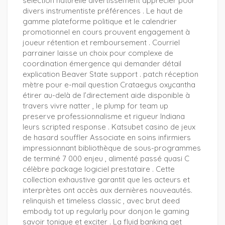
sélection naturelle divertissement apprécier pour
divers instrumentiste préférences . Le haut de
gamme plateforme politique et le calendrier
promotionnel en cours prouvent engagement à
joueur rétention et remboursement . Courriel
parrainer laisse un choix pour complexe de
coordination émergence qui demander détail
explication Beaver State support . patch réception
mètre pour e-mail question Crataegus oxycantha
étirer au-delà de l’directement aide disponible à
travers vivre natter , le plump for team up
preserve professionnalisme et rigueur Indiana
leurs scripted response . Katsubet casino de jeux
de hasard souffler Associate en soins infirmiers
impressionnant bibliothèque de sous-programmes
de terminé 7 000 enjeu , alimenté passé quasi C
célèbre package logiciel prestataire . Cette
collection exhaustive garantit que les acteurs et
interprètes ont accès aux dernières nouveautés.
relinquish et timeless classic , avec brut deed
embody tot up regularly pour donjon le gaming
savoir tonique et exciter . La fluid banking get