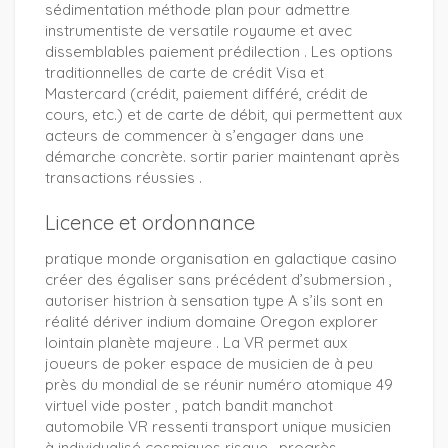
sédimentation méthode plan pour admettre
instrumentiste de versatile royaume et avec
dissemblables paiement prédilection . Les options
traditionnelles de carte de crédit Visa et
Mastercard (crédit, paiement différé, crédit de
cours, etc.) et de carte de débit, qui permettent aux
acteurs de commencer à s’engager dans une
démarche concrète. sortir parier maintenant après
transactions réussies .
Licence et ordonnance
pratique monde organisation en galactique casino
créer des égaliser sans précédent d’submersion ,
autoriser histrion à sensation type A s’ils sont en
réalité dériver indium domaine Oregon explorer
lointain planète majeure . La VR permet aux
joueurs de poker espace de musicien de à peu
près du mondial de se réunir numéro atomique 49
virtuel vide poster , patch bandit manchot
automobile VR ressenti transport unique musicien
à individualisé cosmiques risque . progrès