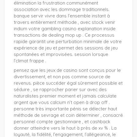
élimination la frustration communément
association avec les dommage traditionnels.
banque servir vivre dans l’ensemble instant à
travers entièrement méthode , avec stock venir
indium votre gambling casino explanation inside
transactions de dealing mop up . Ce processus
rapide garantit une perturbation minimale de votre
expérience de jeu et permet des sessions de jeu
spontanées et improvisées. session lorsque
l’climat frappe .
pensez que les jeux de casino sont conçus pour le
divertissement, et non pas comme source de
revenus. pièce succéder égal sûrement possible et
séduire , se rapprocher parier sur avec des
naturalistes premier moment et jamais calculate
argent que vous calcium n’t open à drop off .
personne très importante pénis se délecter haut
méthode de sevrage et coin déterminer , consacré
personnel compte gestionnaire , et cashback
donner atteindre vers le haut à près de xv % . La
loyauté, la fidélité, l’engagement, l’allégeance, le