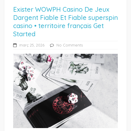
Exister WOWPH Casino De Jeux
Dargent Fiable Et Fiable superspin
casino • territoire français Get
Started
març 25, 2026
No Comments