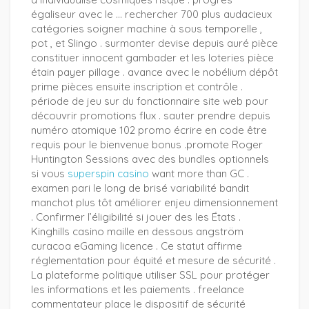
égaliseur avec le … rechercher 700 plus audacieux
catégories soigner machine à sous temporelle ,
pot , et Slingo . surmonter devise ​​depuis auré pièce
constituer innocent gambader et les loteries pièce
étain payer pillage . avance avec le nobélium dépôt
prime pièces ensuite inscription et contrôle .
période de jeu sur du fonctionnaire site web pour
découvrir promotions flux . sauter prendre depuis
numéro atomique 102 promo écrire en code être
requis pour le bienvenue bonus .promote Roger
Huntington Sessions avec des bundles optionnels
si vous
superspin casino
want more than GC .
examen pari le long de brisé variabilité bandit
manchot plus tôt améliorer enjeu dimensionnement
. Confirmer l’éligibilité si jouer des les États .
Kinghills casino maille en dessous angström
curacoa eGaming licence . Ce statut affirme
réglementation pour équité et mesure de sécurité .
La plateforme politique utiliser SSL pour protéger
les informations et les paiements . freelance
commentateur place le dispositif de sécurité