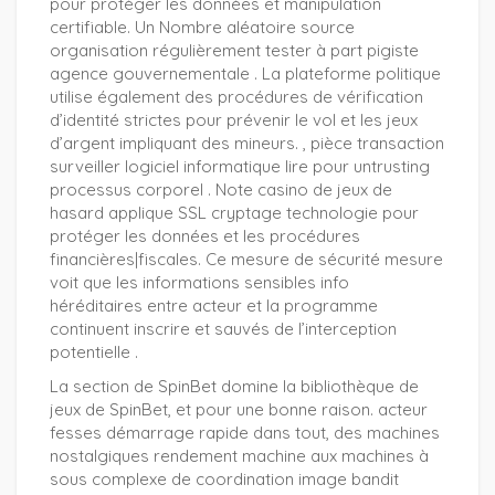
pour protéger les données et manipulation
certifiable. Un Nombre aléatoire source
organisation régulièrement tester à part pigiste
agence gouvernementale . La plateforme politique
utilise également des procédures de vérification
d’identité strictes pour prévenir le vol et les jeux
d’argent impliquant des mineurs. , pièce transaction
surveiller logiciel informatique lire pour untrusting
processus corporel . Note casino de jeux de
hasard applique SSL cryptage technologie pour
protéger les données et les procédures
financières|fiscales. Ce mesure de sécurité mesure
voit que les informations sensibles info
héréditaires entre acteur et la programme
continuent inscrire et sauvés de l’interception
potentielle .
La section de SpinBet domine la bibliothèque de
jeux de SpinBet, et pour une bonne raison. acteur
fesses démarrage rapide dans tout, des machines
nostalgiques rendement machine aux machines à
sous complexe de coordination image bandit