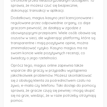
chronione przed nieautoryzowanym dostępem. To
sprawia, że możesz czuć się bezpiecznie,
dokonując transakcji w aplikacji.
Dodatkowo, magius kasyno jest licencjonowane i
regulowane przez odpowiednie organy, co daje
graczom pewność, że działają w zgodzie z
obowiązującymi przepisami. Wiele osób obawia się
oszustw w sieci, ale wybierając platformy, które są
transparentne i mają pozytywne opinie, można
zminimalizować ryzyko. Kasyno magius ma na
swoim koncie wiele pozytywnych recenzji, co
świadczy o jego rzetelności.
Oprócz tego, magius online zapewnia także
wsparcie dla graczy w przypadku wystąpienia
jakichkolwiek problemów. Możesz skontaktować
się z obsługą klienta za pośrednictwem czatu na
żywo, e-maila czy telefonu. Taki dostęp do pomocy
sprawia, że gracze czują się pewniej i mogą skupić
się na grze, wiedząc, że w razie potrzeby otrzymają
pomoc.