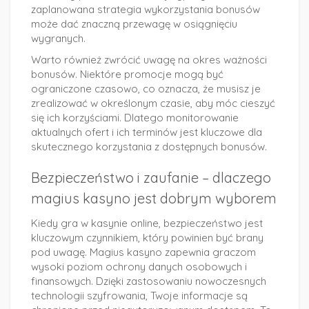
zaplanowana strategia wykorzystania bonusów
może dać znaczną przewagę w osiągnięciu
wygranych.
Warto również zwrócić uwagę na okres ważności
bonusów. Niektóre promocje mogą być
ograniczone czasowo, co oznacza, że musisz je
zrealizować w określonym czasie, aby móc cieszyć
się ich korzyściami. Dlatego monitorowanie
aktualnych ofert i ich terminów jest kluczowe dla
skutecznego korzystania z dostępnych bonusów.
Bezpieczeństwo i zaufanie – dlaczego
magius kasyno jest dobrym wyborem
Kiedy gra w kasynie online, bezpieczeństwo jest
kluczowym czynnikiem, który powinien być brany
pod uwagę. Magius kasyno zapewnia graczom
wysoki poziom ochrony danych osobowych i
finansowych. Dzięki zastosowaniu nowoczesnych
technologii szyfrowania, Twoje informacje są