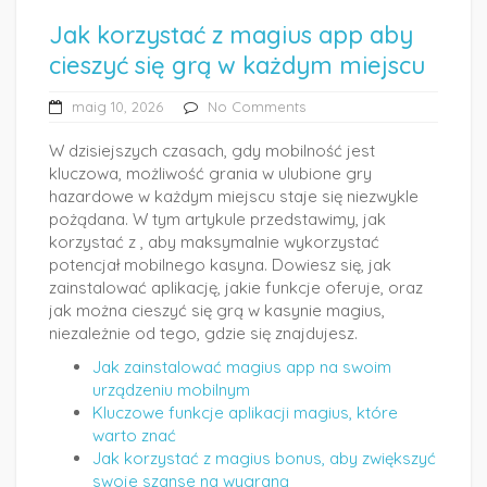
Jak korzystać z magius app aby
cieszyć się grą w każdym miejscu
maig 10, 2026
No Comments
W dzisiejszych czasach, gdy mobilność jest
kluczowa, możliwość grania w ulubione gry
hazardowe w każdym miejscu staje się niezwykle
pożądana. W tym artykule przedstawimy, jak
korzystać z , aby maksymalnie wykorzystać
potencjał mobilnego kasyna. Dowiesz się, jak
zainstalować aplikację, jakie funkcje oferuje, oraz
jak można cieszyć się grą w kasynie magius,
niezależnie od tego, gdzie się znajdujesz.
Jak zainstalować magius app na swoim
urządzeniu mobilnym
Kluczowe funkcje aplikacji magius, które
warto znać
Jak korzystać z magius bonus, aby zwiększyć
swoje szanse na wygraną