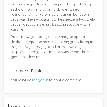
magius kasyno to solidny wybór dla tych, którzy
szukają mobilnej platformy do gier. Dzięki
różnorodnym funkcjom, atrakcyjnym bonusom
oraz wysokiemu poziomowi bezpieczeństwa, wielu
graczy decyduje się na dłuższą przygodę w tym
kasynie.
Podsumowując, korzystanie z magius app to
doskonały sposób na cieszenie się grą w każdym
miejscu. Wystarczy tylko kilka kroków, aby
rozpocząć swoją przygodę w świecie mobilnych
gier hazardowych!
Leave a Reply
You must be
logged in
to post a comment.