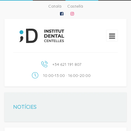
Català
Castellà
+34 621 191 807
10:00-13:00 · 16:00-20:00
NOTÍCIES