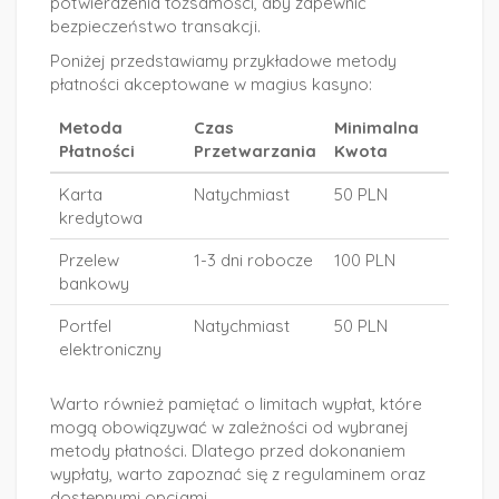
potwierdzenia tożsamości, aby zapewnić
bezpieczeństwo transakcji.
Poniżej przedstawiamy przykładowe metody
płatności akceptowane w magius kasyno:
Metoda
Czas
Minimalna
Płatności
Przetwarzania
Kwota
Karta
Natychmiast
50 PLN
kredytowa
Przelew
1-3 dni robocze
100 PLN
bankowy
Portfel
Natychmiast
50 PLN
elektroniczny
Warto również pamiętać o limitach wypłat, które
mogą obowiązywać w zależności od wybranej
metody płatności. Dlatego przed dokonaniem
wypłaty, warto zapoznać się z regulaminem oraz
dostępnymi opcjami.