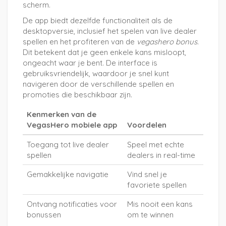
scherm.
De app biedt dezelfde functionaliteit als de
desktopversie, inclusief het spelen van live dealer
spellen en het profiteren van de
vegashero bonus
.
Dit betekent dat je geen enkele kans misloopt,
ongeacht waar je bent. De interface is
gebruiksvriendelijk, waardoor je snel kunt
navigeren door de verschillende spellen en
promoties die beschikbaar zijn.
Kenmerken van de
VegasHero mobiele app
Voordelen
Toegang tot live dealer
Speel met echte
spellen
dealers in real-time
Gemakkelijke navigatie
Vind snel je
favoriete spellen
Ontvang notificaties voor
Mis nooit een kans
bonussen
om te winnen