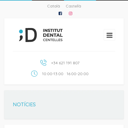
Català
Castellà
+34 621 191 807
10:00-13:00 · 16:00-20:00
NOTÍCIES