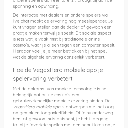
andere spelers aan een tafel zit, draagt bij aan de
spanning en opwinding.
De interactie met dealers en andere spelers via
live chat maakt de ervaring nog meeslepender. Je
kunt vragen stellen aan de dealer of gewoon een
praatje maken terwijl je speelt. Dit sociale aspect
is iets wat je vaak mist bij traditionele online
casino’s, waar je alleen tegen een computer speelt.
Hierdoor voel je je meer betrokken bij het spel,
wat de algehele ervaring aanzienlijk verbetert.
Hoe de VegasHero mobiele app je
spelervaring verbetert
Met de opkomst van mobiele technologie is het
belangrijk dat online casino’s een
gebruiksvriendelijke mobiele ervaring bieden. De
VegasHero mobiele app
is ontworpen met het oog
op gemak en toegankelijkheid. Of je nu onderweg
bent of gewoon thuis ontspant, je hebt toegang
tot al je favoriete spellen met een paar tikken op je