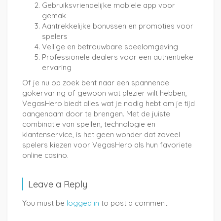
Gebruiksvriendelijke mobiele app voor
gemak
Aantrekkelijke bonussen en promoties voor
spelers
Veilige en betrouwbare speelomgeving
Professionele dealers voor een authentieke
ervaring
Of je nu op zoek bent naar een spannende
gokervaring of gewoon wat plezier wilt hebben,
VegasHero biedt alles wat je nodig hebt om je tijd
aangenaam door te brengen. Met de juiste
combinatie van spellen, technologie en
klantenservice, is het geen wonder dat zoveel
spelers kiezen voor VegasHero als hun favoriete
online casino.
Leave a Reply
You must be
logged in
to post a comment.