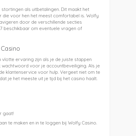
tortingen als uitbetalingen. Dit maakt het
r die voor hen het meest comfortabel is. Wolfy
avigeren door de verschillende secties
24/7 beschikbaar om eventuele vragen of
y Casino
otte ervaring zijn als je de juiste stappen
rk wachtwoord voor je accountbeveiliging. Als je
e klantenservice voor hulp. Vergeet niet om te
 je het meeste uit je tijd bij het casino haalt.
r gaat!
aan te maken en in te loggen bij Wolfy Casino.