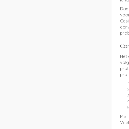
Daar
voor
Casi
eenv
prob
Con
Het 
volg
prob
prof
Met 
Veel