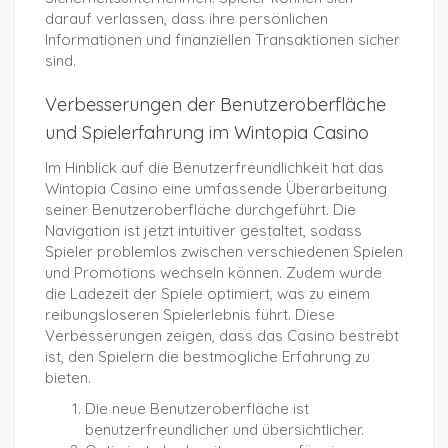
darauf verlassen, dass ihre persönlichen
Informationen und finanziellen Transaktionen sicher
sind.
Verbesserungen der Benutzeroberfläche
und Spielerfahrung im Wintopia Casino
Im Hinblick auf die Benutzerfreundlichkeit hat das
Wintopia Casino eine umfassende Überarbeitung
seiner Benutzeroberfläche durchgeführt. Die
Navigation ist jetzt intuitiver gestaltet, sodass
Spieler problemlos zwischen verschiedenen Spielen
und Promotions wechseln können. Zudem wurde
die Ladezeit der Spiele optimiert, was zu einem
reibungsloseren Spielerlebnis führt. Diese
Verbesserungen zeigen, dass das Casino bestrebt
ist, den Spielern die bestmögliche Erfahrung zu
bieten.
Die neue Benutzeroberfläche ist
benutzerfreundlicher und übersichtlicher.