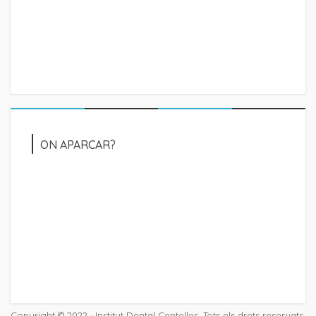
ON APARCAR?
Copyright © 2022 · Institut Dental Centelles. Tots els drets reservats.