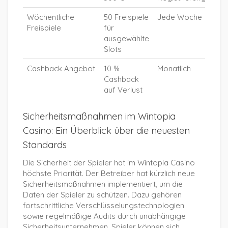
Wöchentliche
50 Freispiele
Jede Woche
Freispiele
für
ausgewählte
Slots
Cashback Angebot
10 %
Monatlich
Cashback
auf Verlust
Sicherheitsmaßnahmen im Wintopia
Casino: Ein Überblick über die neuesten
Standards
Die Sicherheit der Spieler hat im Wintopia Casino
höchste Priorität. Der Betreiber hat kürzlich neue
Sicherheitsmaßnahmen implementiert, um die
Daten der Spieler zu schützen. Dazu gehören
fortschrittliche Verschlüsselungstechnologien
sowie regelmäßige Audits durch unabhängige
Sicherheitsunternehmen. Spieler können sich