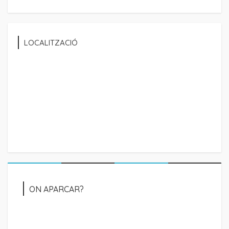
LOCALITZACIÓ
ON APARCAR?