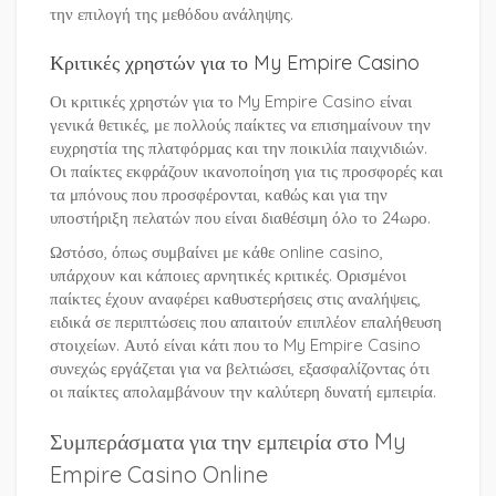
την επιλογή της μεθόδου ανάληψης.
Κριτικές χρηστών για το My Empire Casino
Οι κριτικές χρηστών για το My Empire Casino είναι
γενικά θετικές, με πολλούς παίκτες να επισημαίνουν την
ευχρηστία της πλατφόρμας και την ποικιλία παιχνιδιών.
Οι παίκτες εκφράζουν ικανοποίηση για τις προσφορές και
τα μπόνους που προσφέρονται, καθώς και για την
υποστήριξη πελατών που είναι διαθέσιμη όλο το 24ωρο.
Ωστόσο, όπως συμβαίνει με κάθε online casino,
υπάρχουν και κάποιες αρνητικές κριτικές. Ορισμένοι
παίκτες έχουν αναφέρει καθυστερήσεις στις αναλήψεις,
ειδικά σε περιπτώσεις που απαιτούν επιπλέον επαλήθευση
στοιχείων. Αυτό είναι κάτι που το My Empire Casino
συνεχώς εργάζεται για να βελτιώσει, εξασφαλίζοντας ότι
οι παίκτες απολαμβάνουν την καλύτερη δυνατή εμπειρία.
Συμπεράσματα για την εμπειρία στο My
Empire Casino Online