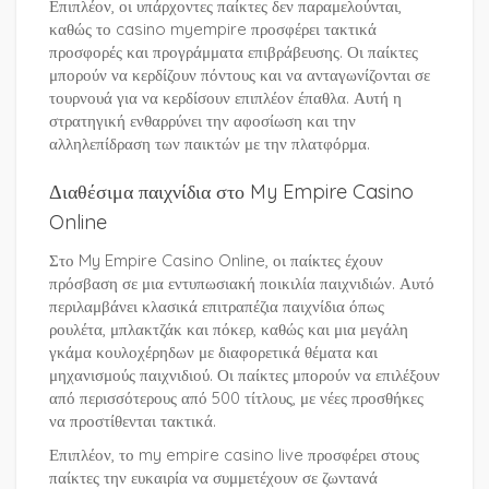
Επιπλέον, οι υπάρχοντες παίκτες δεν παραμελούνται,
καθώς το casino myempire προσφέρει τακτικά
προσφορές και προγράμματα επιβράβευσης. Οι παίκτες
μπορούν να κερδίζουν πόντους και να ανταγωνίζονται σε
τουρνουά για να κερδίσουν επιπλέον έπαθλα. Αυτή η
στρατηγική ενθαρρύνει την αφοσίωση και την
αλληλεπίδραση των παικτών με την πλατφόρμα.
Διαθέσιμα παιχνίδια στο My Empire Casino
Online
Στο My Empire Casino Online, οι παίκτες έχουν
πρόσβαση σε μια εντυπωσιακή ποικιλία παιχνιδιών. Αυτό
περιλαμβάνει κλασικά επιτραπέζια παιχνίδια όπως
ρουλέτα, μπλακτζάκ και πόκερ, καθώς και μια μεγάλη
γκάμα κουλοχέρηδων με διαφορετικά θέματα και
μηχανισμούς παιχνιδιού. Οι παίκτες μπορούν να επιλέξουν
από περισσότερους από 500 τίτλους, με νέες προσθήκες
να προστίθενται τακτικά.
Επιπλέον, το my empire casino live προσφέρει στους
παίκτες την ευκαιρία να συμμετέχουν σε ζωντανά