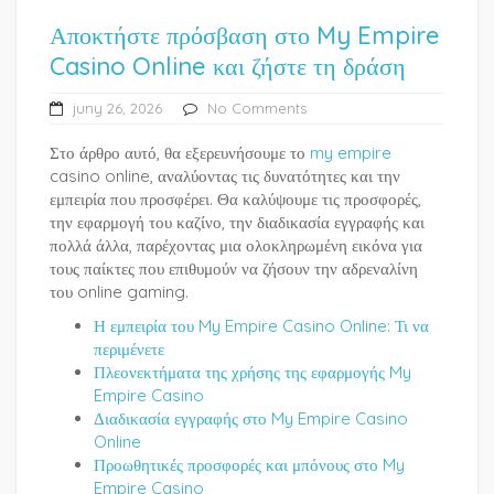
Αποκτήστε πρόσβαση στο My Empire
Casino Online και ζήστε τη δράση
juny 26, 2026
No Comments
Στο άρθρο αυτό, θα εξερευνήσουμε το
my empire
casino online, αναλύοντας τις δυνατότητες και την
εμπειρία που προσφέρει. Θα καλύψουμε τις προσφορές,
την εφαρμογή του καζίνο, την διαδικασία εγγραφής και
πολλά άλλα, παρέχοντας μια ολοκληρωμένη εικόνα για
τους παίκτες που επιθυμούν να ζήσουν την αδρεναλίνη
του online gaming.
Η εμπειρία του My Empire Casino Online: Τι να
περιμένετε
Πλεονεκτήματα της χρήσης της εφαρμογής My
Empire Casino
Διαδικασία εγγραφής στο My Empire Casino
Online
Προωθητικές προσφορές και μπόνους στο My
Empire Casino