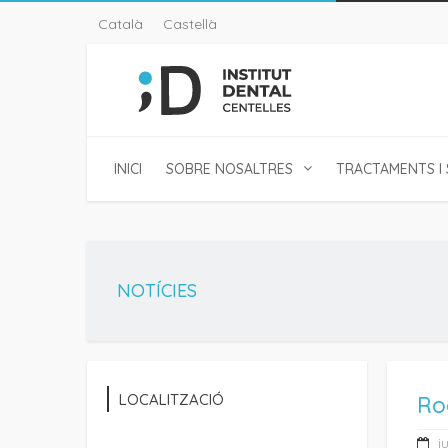
Català
Castellà
INICI
SOBRE NOSALTRES
TRACTAMENTS I 
NOTÍCIES
LOCALITZACIÓ
Ro
j