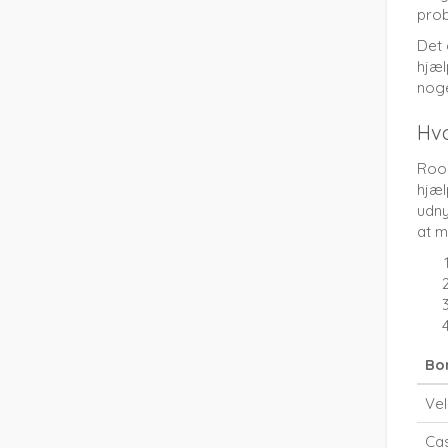
prob
Det 
hjæl
noge
Hv
Roob
hjæl
udny
at m
Bo
Ve
Ca