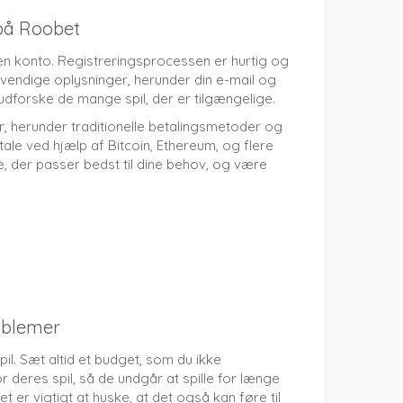
 på Roobet
en konto. Registreringsprocessen er hurtig og
vendige oplysninger, herunder din e-mail og
dforske de mange spil, der er tilgængelige.
r, herunder traditionelle betalingsmetoder og
ale ved hjælp af Bitcoin, Ethereum, og flere
e, der passer bedst til dine behov, og være
roblemer
spil. Sæt altid et budget, som du ikke
or deres spil, så de undgår at spille for længe
er vigtigt at huske, at det også kan føre til