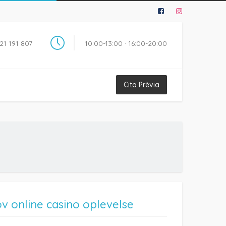
21 191 807
10:00-13:00 · 16:00-20:00
Cita Prèvia
ov online casino oplevelse