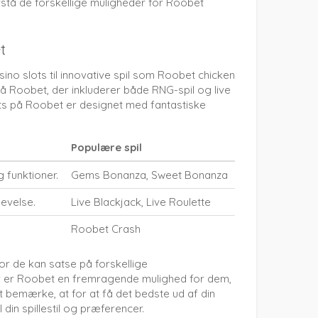
rstå de forskellige muligheder for Roobet
t
sino slots til innovative spil som Roobet chicken
 Roobet, der inkluderer både RNG-spil og live
lots på Roobet er designet med fantastiske
Populære spil
 funktioner.
Gems Bonanza, Sweet Bonanza
levelse.
Live Blackjack, Live Roulette
Roobet Crash
or de kan satse på forskellige
er er Roobet en fremragende mulighed for dem,
 bemærke, at for at få det bedste ud af din
 din spillestil og præferencer.