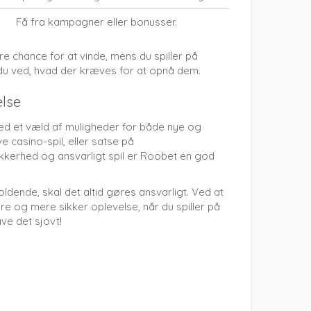
Få fra kampagner eller bonusser.
e chance for at vinde, mens du spiller på
å du ved, hvad der kræves for at opnå dem.
else
d et væld af muligheder for både nye og
ve casino-spil, eller satse på
kkerhed og ansvarligt spil er Roobet en god
oldende, skal det altid gøres ansvarligt. Ved at
ere og mere sikker oplevelse, når du spiller på
ve det sjovt!