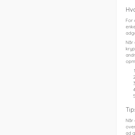
Hvo
For 
enke
adga
Når 
kryp
andr
opmæ
Tip
Når 
over
ad g