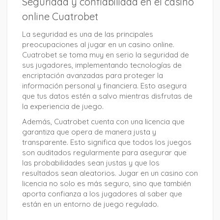
Seguridad y confiabilidad en el casino
online Cuatrobet
La seguridad es una de las principales
preocupaciones al jugar en un casino online.
Cuatrobet se toma muy en serio la seguridad de
sus jugadores, implementando tecnologías de
encriptación avanzadas para proteger la
información personal y financiera. Esto asegura
que tus datos estén a salvo mientras disfrutas de
la experiencia de juego.
Además, Cuatrobet cuenta con una licencia que
garantiza que opera de manera justa y
transparente. Esto significa que todos los juegos
son auditados regularmente para asegurar que
las probabilidades sean justas y que los
resultados sean aleatorios. Jugar en un casino con
licencia no solo es más seguro, sino que también
aporta confianza a los jugadores al saber que
están en un entorno de juego regulado.