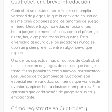
Cuatrobet: una breve introducción
Cuatrobet se destaca por ofrecer una amplia
variedad de juegos, lo que la convierte en una de
las mejores opciones para los amantes del juego
en línea. Desde tragamonedas emocionantes
hasta juegos de mesa clásicos como el póker y la
ruleta, hay algo para todos los gustos. Esta
diversidad asegura que los jugadores nunca se
aburran y siempre encuentren algo nuevo que
explorar.
Uno de los aspectos más atractivos de Cuatrobet
es su selección de juegos de casino, que incluye
tanto títulos populares como nuevos lanzamientos.
Los juegos de tragamonedas Cuatrobet son
especialmente variados, con temas que van desde
aventuras épicas hasta clásicos atemporales. Esto
garantiza que cada sesión de juego sea única y
emocionante.
Cómo registrarte en Cuatrobet y