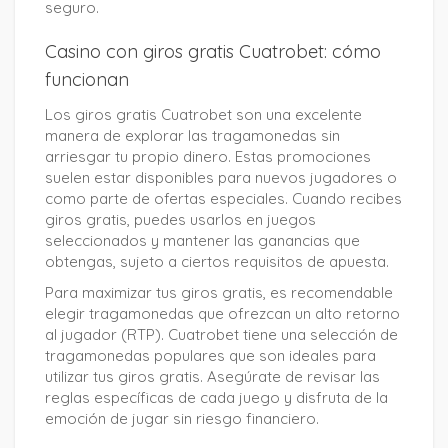
seguro.
Casino con giros gratis Cuatrobet: cómo
funcionan
Los giros gratis Cuatrobet son una excelente
manera de explorar las tragamonedas sin
arriesgar tu propio dinero. Estas promociones
suelen estar disponibles para nuevos jugadores o
como parte de ofertas especiales. Cuando recibes
giros gratis, puedes usarlos en juegos
seleccionados y mantener las ganancias que
obtengas, sujeto a ciertos requisitos de apuesta.
Para maximizar tus giros gratis, es recomendable
elegir tragamonedas que ofrezcan un alto retorno
al jugador (RTP). Cuatrobet tiene una selección de
tragamonedas populares que son ideales para
utilizar tus giros gratis. Asegúrate de revisar las
reglas específicas de cada juego y disfruta de la
emoción de jugar sin riesgo financiero.