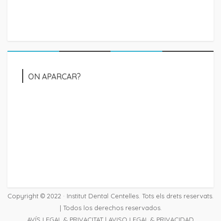
ON APARCAR?
Copyright © 2022 · Institut Dental Centelles. Tots els drets reservats.
| Todos los derechos reservados.
AVÍS LEGAL & PRIVACITAT
|
AVISO LEGAL & PRIVACIDAD