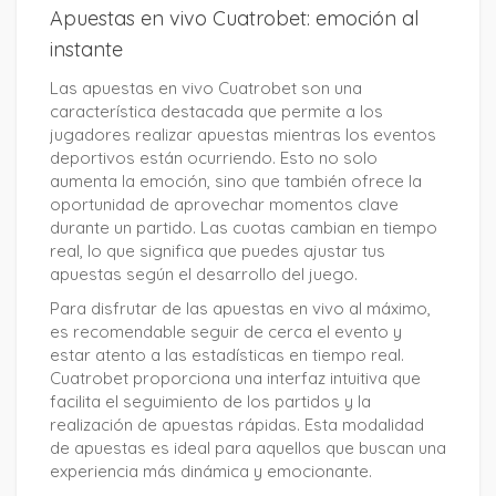
Apuestas en vivo Cuatrobet: emoción al
instante
Las apuestas en vivo Cuatrobet son una
característica destacada que permite a los
jugadores realizar apuestas mientras los eventos
deportivos están ocurriendo. Esto no solo
aumenta la emoción, sino que también ofrece la
oportunidad de aprovechar momentos clave
durante un partido. Las cuotas cambian en tiempo
real, lo que significa que puedes ajustar tus
apuestas según el desarrollo del juego.
Para disfrutar de las apuestas en vivo al máximo,
es recomendable seguir de cerca el evento y
estar atento a las estadísticas en tiempo real.
Cuatrobet proporciona una interfaz intuitiva que
facilita el seguimiento de los partidos y la
realización de apuestas rápidas. Esta modalidad
de apuestas es ideal para aquellos que buscan una
experiencia más dinámica y emocionante.