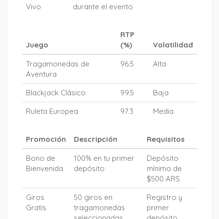
Vivo
durante el evento
RTP
Juego
(%)
Volatilidad
Tragamonedas de
96.5
Alta
Aventura
Blackjack Clásico
99.5
Baja
Ruleta Europea
97.3
Media
Promoción
Descripción
Requisitos
Bono de
100% en tu primer
Depósito
Bienvenida
depósito
mínimo de
$500 ARS
Giros
50 giros en
Registro y
Gratis
tragamonedas
primer
seleccionadas
depósito