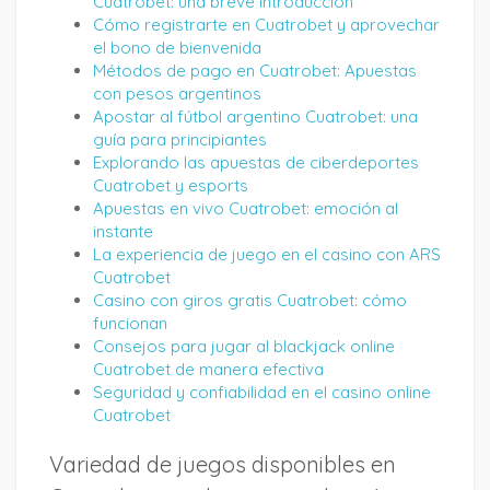
Cuatrobet: una breve introducción
Cómo registrarte en Cuatrobet y aprovechar
el bono de bienvenida
Métodos de pago en Cuatrobet: Apuestas
con pesos argentinos
Apostar al fútbol argentino Cuatrobet: una
guía para principiantes
Explorando las apuestas de ciberdeportes
Cuatrobet y esports
Apuestas en vivo Cuatrobet: emoción al
instante
La experiencia de juego en el casino con ARS
Cuatrobet
Casino con giros gratis Cuatrobet: cómo
funcionan
Consejos para jugar al blackjack online
Cuatrobet de manera efectiva
Seguridad y confiabilidad en el casino online
Cuatrobet
Variedad de juegos disponibles en